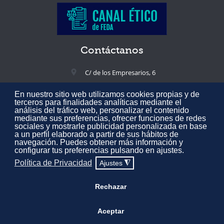
Contáctanos
C/ de los Empresarios, 6
02005 Albacete, España
En nuestro sitio web utilizamos cookies propias y de
+34 967 217 300
terceros para finalidades analíticas mediante el
análisis del tráfico web, personalizar el contenido
feda@feda.es
mediante sus preferencias, ofrecer funciones de redes
sociales y mostrarle publicidad personalizada en base
a un perfil elaborado a partir de sus hábitos de
navegación. Puedes obtener más información y
configurar tus preferencias pulsando en ajustes.
Todos los derechos reservados © 2020 Confederación de Empresarios
Política de Privacidad
Ajustes
◮
de Albacete FEDA.
Aviso Legal
·
Política de Privacidad
·
Política de
Cookies
·
Mapa web
Rechazar
Desarrollado por
Expertic
Aceptar