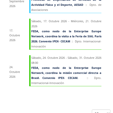
Septiembre
Actividad Física y el Deporte, AESAD
:: Dpto. de
2026
Asociaciones
Sábado, 17. Octubre 2026 - Miércoles, 21. Octubre
2026
17.
FEDA, como nodo de la Enterprise Europe
Octubre
Network, coordina la visita a la Feria de SIAL París
2026
2026. Convenio IPEX- CECAM
:: Dpto. Internacional-
Innovación
Sábado, 24. Octubre 2026 - Sábado, 31. Octubre 2026
08:00
24.
FEDA, como nodo de la Enterprise Europe
Octubre
Network, coordina la misión comercial directa a
2026
Brasil. Convenio IPEX- CECAM.
:: Dpto.
Internacional-Innovación
Lista de límites de paginación