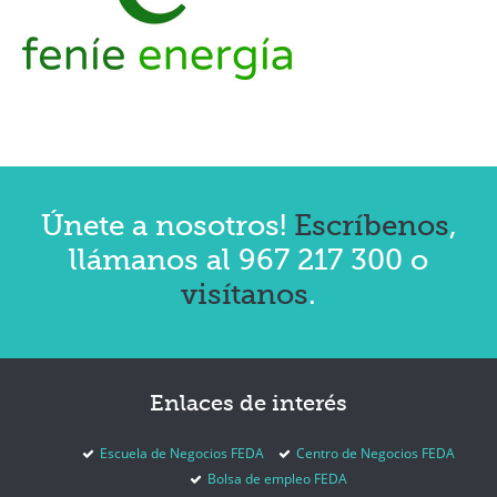
Únete a nosotros!
Escríbenos
,
llámanos al 967 217 300 o
visítanos
.
Enlaces
de interés
Escuela de Negocios FEDA
Centro de Negocios FEDA
Bolsa de empleo FEDA