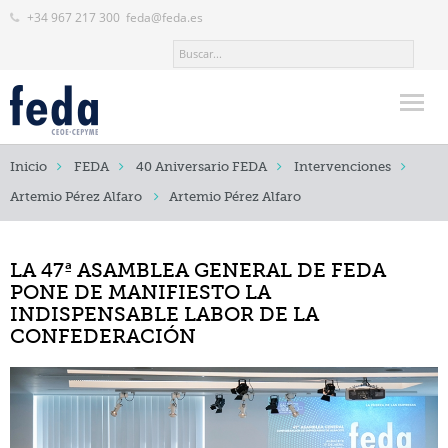
+34 967 217 300
feda@feda.es
Inicio
Inicio
FEDA
40 Aniversario FEDA
Intervenciones
FEDA
Artemio Pérez Alfaro
Artemio Pérez Alfaro
Quienes somos
LA 47ª ASAMBLEA GENERAL DE FEDA
Junta Directiva FEDA / Asociaciones Integradas
PONE DE MANIFIESTO LA
Juntas Locales Delegaciones
INDISPENSABLE LABOR DE LA
CONFEDERACIÓN
Organos de gobierno
Nuestro Equipo
¿Dónde estamos?