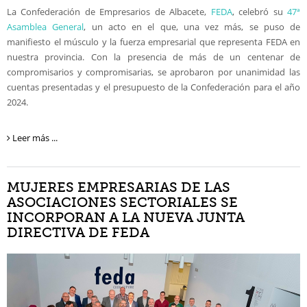
La Confederación de Empresarios de Albacete,
FEDA
, celebró su
47ª
Galería de imágenes 40 Aniversario
Asamblea General
, un acto en el que, una vez más, se puso de
manifiesto el músculo y la fuerza empresarial que representa FEDA en
Presentación FEDA
nuestra provincia. Con la presencia de más de un centenar de
compromisarios y compromisarias, se aprobaron por unanimidad las
Actualidad
cuentas presentadas y el presupuesto de la Confederación para el año
2024.
Servicios
Valor añadido
Leer más ...
Formación
MUJERES EMPRESARIAS DE LAS
Contacto
ASOCIACIONES SECTORIALES SE
INCORPORAN A LA NUEVA JUNTA
DIRECTIVA DE FEDA