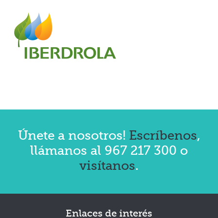
Únete a nosotros!
Escríbenos
,
llámanos al 967 217 300 o
visítanos
.
Enlaces
de interés