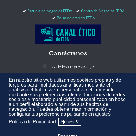
Escuela de Negocios FEDA
Centro de Negocios FEDA
Bolsa de empleo FEDA
Contáctanos
C/ de los Empresarios, 6
02005 Albacete, España
En nuestro sitio web utilizamos cookies propias y de
+34 967 217 300
terceros para finalidades analíticas mediante el
análisis del tráfico web, personalizar el contenido
feda@feda.es
mediante sus preferencias, ofrecer funciones de redes
sociales y mostrarle publicidad personalizada en base
a un perfil elaborado a partir de sus hábitos de
navegación. Puedes obtener más información y
configurar tus preferencias pulsando en ajustes.
Todos los derechos reservados © 2020 Confederación de Empresarios
Política de Privacidad
Ajustes
◮
de Albacete FEDA.
Aviso Legal
·
Política de Privacidad
·
Política de
Cookies
·
Mapa web