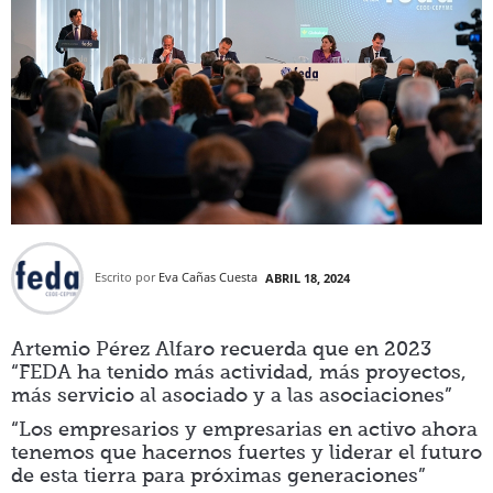
Somos transparentes
Canal Ético de FEDA
Premios San Juan
40 Aniversario FEDA
40 Empresas
Intervenciones
Escrito por
Eva Cañas Cuesta
ABRIL 18, 2024
Artemio Pérez Alfaro
Venancio Rubio Polo
Artemio Pérez Alfaro recuerda que en 2023
“FEDA ha tenido más actividad, más proyectos,
Pedro Palacios Gómez
más servicio al asociado y a las asociaciones”
“Los empresarios y empresarias en activo ahora
Agenda
tenemos que hacernos fuertes y liderar el futuro
de esta tierra para próximas generaciones”
Prensa