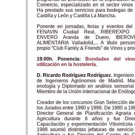
Comercio, especializado en el sector vinos
Ha prestado sus servicios para bodegas de 
Castilla y León y Castilla La Mancha.
Ponente en jornadas, ferias y eventos del 
FENAVIN Ciudad Real, RIBEREXPO P
ENVERO Aranda de Duero, IBEROVIN
ALIMENTARIA Valladolid,... A título perso
propio “Club Family & Friends” de Vinos y pr
19:00h. Ponencia:
Bondades del vin
utilización en la hostelería.
D. Ricardo Rodríguez Rodríguez.
Ingeniero
de Ingenieros Agrónomos de Madrid. Mast
enología y Diplomado en análisis sensorial
Miembro de la Unión internacional de Enólog
Creador de los concursos Gran Selección de 
los Jurados entre 1990 y 1999. De 1980 a 19
Director General de Planificación Agraria
Agricultura durante 6 años y fue Dire
Capacitación y experimentación Vitivinícol
1988 asumió distintas jefaturas de servici
Agricultura y fue Director del Centro de C