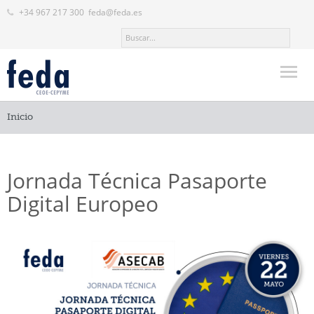
+34 967 217 300
feda@feda.es
Inicio
Inicio
FEDA
Actualidad
Jornada Técnica Pasaporte
Servicios
Digital Europeo
Valor añadido
Formación
Contacto