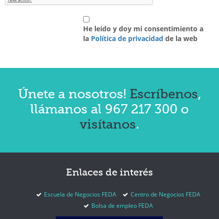
He leido y doy mi consentimiento a
la
Política de privacidad
de la web
Únete a nosotros!
Escríbenos
,
llámanos al 967 217 300 o
visítanos
.
Enlaces
de interés
Escuela de Negocios FEDA
Centro de Negocios FEDA
Bolsa de empleo FEDA