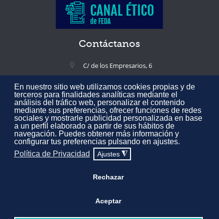
Contáctanos
C/ de los Empresarios, 6
02005 Albacete, España
En nuestro sitio web utilizamos cookies propias y de
+34 967 217 300
terceros para finalidades analíticas mediante el
análisis del tráfico web, personalizar el contenido
feda@feda.es
mediante sus preferencias, ofrecer funciones de redes
sociales y mostrarle publicidad personalizada en base
a un perfil elaborado a partir de sus hábitos de
navegación. Puedes obtener más información y
configurar tus preferencias pulsando en ajustes.
Todos los derechos reservados © 2020 Confederación de Empresarios
Política de Privacidad
Ajustes
◮
de Albacete FEDA.
Aviso Legal
·
Política de Privacidad
·
Política de
Cookies
·
Mapa web
Rechazar
Desarrollado por
Expertic
Aceptar