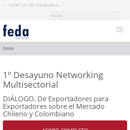
+34 967 217 300
feda@feda.es
Inicio
Inicio
FEDA
Actualidad
1º Desayuno Networking
Servicios
Multisectorial
Valor añadido
DIÁLOGO. De Exportadores para
Formación
Exportadores sobre el Mercado
Chileno y Colombiano
Contacto