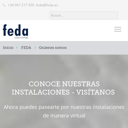
+34 967 217 300
feda@feda.es
Inicio
Inicio
FEDA
Quienes somos
FEDA
Quienes somos
Junta Directiva FEDA / Asociaciones Integradas
CONOCE NUESTRAS
Juntas Locales Delegaciones
INSTALACIONES - VISÍTANOS
Organos de gobierno
Ahora puedes pasearte por nuestras instalaciones
Nuestro Equipo
de manera virtual
¿Dónde estamos?