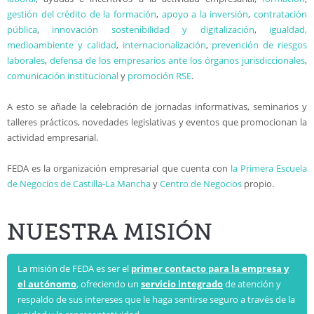
gestión del crédito de la formación
,
apoyo a la inversión
,
contratación
pública
,
innovación sostenibilidad y digitalización
,
igualdad
,
medioambiente y calidad
,
internacionalización
,
prevención de riesgos
laborales
,
defensa de los empresarios ante los órganos jurisdiccionales
,
comunicación institucional
y
promoción RSE
.
A esto se añade la celebración de jornadas informativas, seminarios y
talleres prácticos, novedades legislativas y eventos que promocionan la
actividad empresarial.
FEDA es la organización empresarial que cuenta con
la Primera Escuela
de Negocios de Castilla-La Mancha
y
Centro de Negocios
propio.
NUESTRA MISIÓN
La misión de FEDA es ser el
primer contacto para la empresa y
el autónomo
, ofreciendo un
servicio integrado
de atención y
respaldo de sus intereses que le haga sentirse seguro a través de la