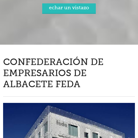
echar un vistazo
Somos transparentes
Canal Ético de FEDA
Premios San Juan
40 Aniversario FEDA
Actualidad
CONFEDERACIÓN DE
EMPRESARIOS DE
Servicios
ALBACETE FEDA
Valor añadido
Formación
Contacto