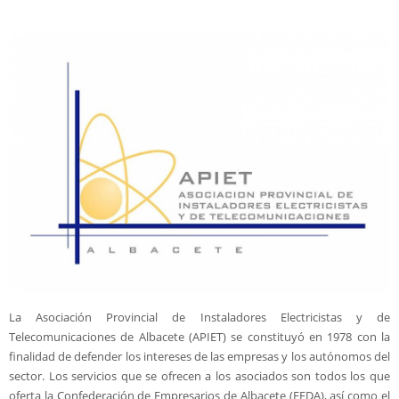
Somos transparentes
Canal Ético de FEDA
Premios San Juan
40 Aniversario FEDA
Actualidad
Servicios
Valor añadido
Formación
La Asociación Provincial de Instaladores Electricistas y de
Contacto
Telecomunicaciones de Albacete (APIET) se constituyó en 1978 con la
finalidad de defender los intereses de las empresas y los autónomos del
sector. Los servicios que se ofrecen a los asociados son todos los que
oferta la Confederación de Empresarios de Albacete (FEDA), así como el