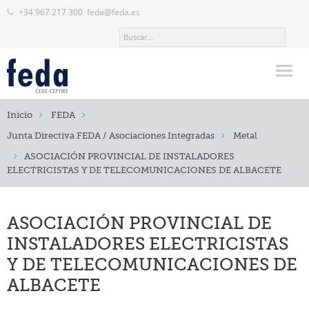
+34 967 217 300
feda@feda.es
Inicio
Inicio
FEDA
FEDA
Junta Directiva FEDA / Asociaciones Integradas
Metal
ASOCIACIÓN PROVINCIAL DE INSTALADORES
Quienes somos
ELECTRICISTAS Y DE TELECOMUNICACIONES DE ALBACETE
Junta Directiva FEDA / Asociaciones Integradas
Juntas Locales Delegaciones
ASOCIACIÓN PROVINCIAL DE
INSTALADORES ELECTRICISTAS
Organos de gobierno
Y DE TELECOMUNICACIONES DE
Nuestro Equipo
ALBACETE
¿Dónde estamos?