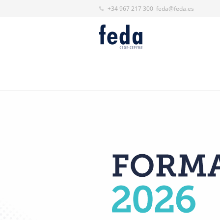
+34 967 217 300
feda@feda.es