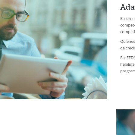
Ada
En un m
compet
competi
Quienes 
de creci
En FEDA
habilida
programa