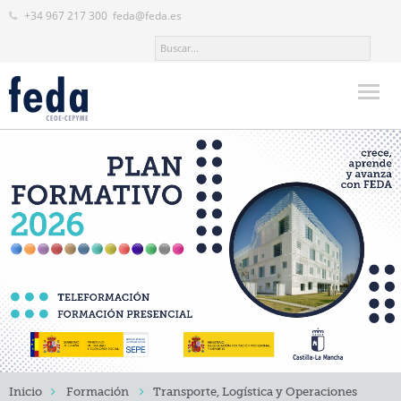
+34 967 217 300
feda@feda.es
Inicio
FEDA
Actualidad
Servicios
Valor añadido
Formación
Contacto
Inicio
Formación
Transporte, Logística y Operaciones