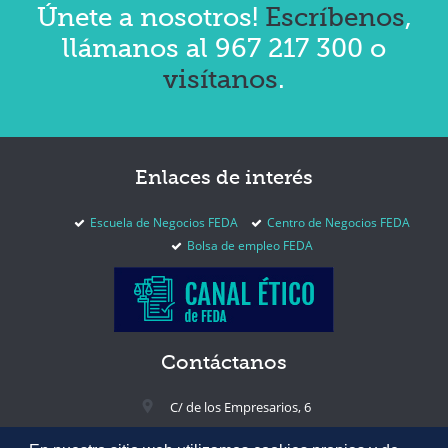
Únete a nosotros!
Escríbenos
,
llámanos al 967 217 300 o
visítanos
.
Enlaces
de interés
Escuela de Negocios FEDA
Centro de Negocios FEDA
Bolsa de empleo FEDA
Contáctanos
C/ de los Empresarios, 6
02005 Albacete, España