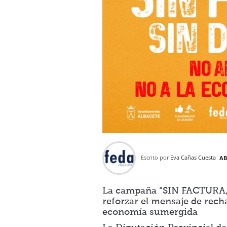
Escrito por
Eva Cañas Cuesta
AB
La campaña “SIN FACTURA, 
reforzar el mensaje de recha
economía sumergida