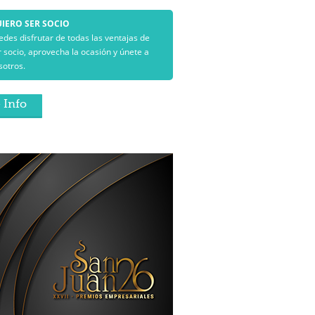
IERO SER SOCIO
edes disfrutar de todas las ventajas de
r socio, aprovecha la ocasión y únete a
sotros.
 Info