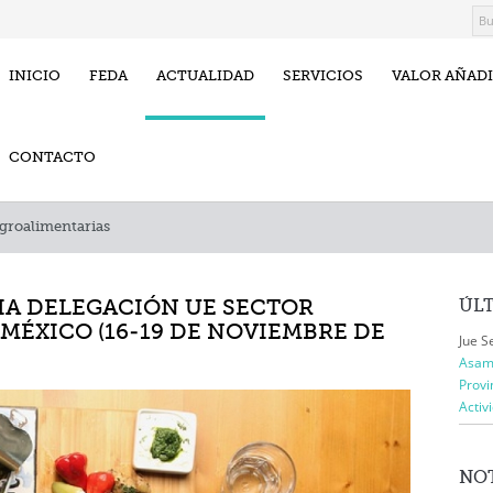
INICIO
FEDA
ACTUALIDAD
SERVICIOS
VALOR AÑAD
CONTACTO
groalimentarias
IA DELEGACIÓN UE SECTOR
ÚL
MÉXICO (16-19 DE NOVIEMBRE DE
Jue S
Asamb
Provi
Activ
NOT