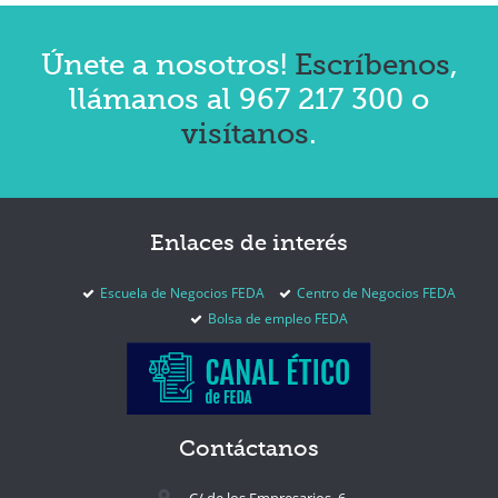
Únete a nosotros!
Escríbenos
,
llámanos al 967 217 300 o
visítanos
.
Enlaces
de interés
Escuela de Negocios FEDA
Centro de Negocios FEDA
Bolsa de empleo FEDA
Contáctanos