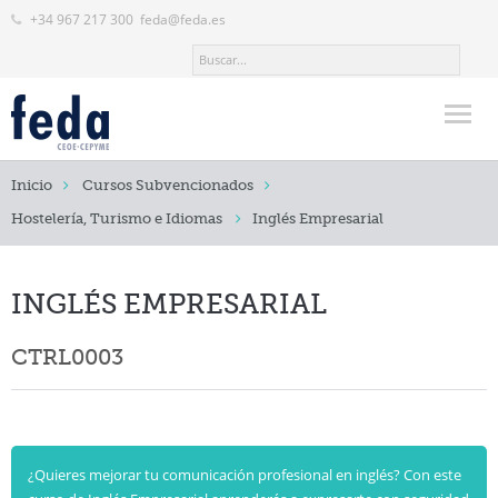
+34 967 217 300
feda@feda.es
Inicio
Inicio
Cursos Subvencionados
FEDA
Hostelería, Turismo e Idiomas
Inglés Empresarial
Actualidad
INGLÉS EMPRESARIAL
Servicios
Valor añadido
CTRL0003
Formación
Contacto
¿Quieres mejorar tu comunicación profesional en inglés? Con este