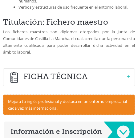
humanos.
Verbos y estructuras de uso frecuente en el entorno laboral.
Titulación: Fichero maestro
Los ficheros maestros son diplomas otorgados por la Junta de
Comunidades de Castilla-La Mancha, el cual acredita que la persona esta
altamente cualificada para poder desarrollar dicha actividad en el
ámbito laboral.
FICHA TÉCNICA
DATOS GENERALES DE LA ESPECIALIDAD
FORMATIVA
Mejora tu inglés profesional y destaca en un entorno empresarial
cada vez más internacional.
Familia Profesional:
HOSTELERÍA Y TURISMO
Área Profesional:
IDIOMAS / LINGÜISTICAS
Denominación:
INGLÉS EMPRESARIAL
Código:
CTRL0003