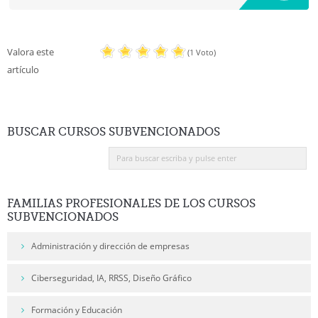
OBJETIVO GENERAL
Adquirir las capacidades necesarias para resolver de forma
Valora este
(1 Voto)
correcta y fluida situaciones propias del ámbito de la empresa en
artículo
lengua inglesa, desarrollando los procesos de compresión oral y
escrita, y expresión oral y escrita generados por la actividad
empresarial.
BUSCAR
CURSOS SUBVENCIONADOS
FAMILIAS
PROFESIONALES DE LOS CURSOS
SUBVENCIONADOS
Administración y dirección de empresas
CONTENIDOS FORMATIVOS
1. UTILIZACIÓN DEL LENGUAJE EMPRESARIAL
Ciberseguridad, IA, RRSS, Diseño Gráfico
1.1. Uso de diferentes registros para las relaciones: Empresa –
Empresa; Empresa – Cliente; Empresa – Proveedor.
Formación y Educación
1.2. Uso de diferentes registros para las siguientes áreas de