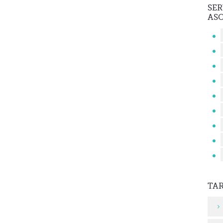
SER
AS
TA