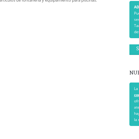
rtículos de fontanería y equipamiento para piscinas.
AD
Pu
ser
Ta
de
S
NU
La
co
of
at
ha
la