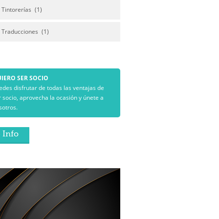
Tintorerías
(1)
Traducciones
(1)
IERO SER SOCIO
edes disfrutar de todas las ventajas de
r socio, aprovecha la ocasión y únete a
sotros.
 Info