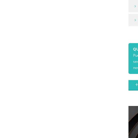
QU
Pu
se
no
+