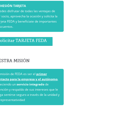
HESIÓN TARJETA
edes disfrutar de todas las ventajas de
 socio, aprovecha la ocasión y solicita la
rjeta FEDA y beneficiate de importantes
scuentos.
olicitar TARJETA FEDA
ESTRA
MISIÓN
 misión de FEDA es ser el
primer
ntacto para la empresa y el autónomo
,
reciendo un
servicio integrado
de
ención y respaldo de sus intereses que le
ga sentirse seguro a través de la unidad y
 representatividad