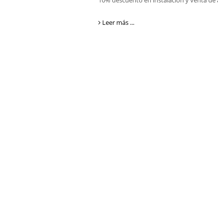
10% descuento en instalación y venta de a
Leer más ...