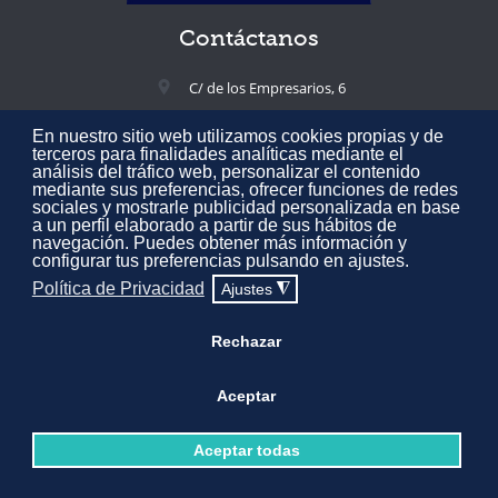
Contáctanos
C/ de los Empresarios, 6
02005 Albacete, España
En nuestro sitio web utilizamos cookies propias y de
+34 967 217 300
terceros para finalidades analíticas mediante el
análisis del tráfico web, personalizar el contenido
feda@feda.es
mediante sus preferencias, ofrecer funciones de redes
sociales y mostrarle publicidad personalizada en base
a un perfil elaborado a partir de sus hábitos de
navegación. Puedes obtener más información y
configurar tus preferencias pulsando en ajustes.
Todos los derechos reservados © 2020 Confederación de Empresarios
Política de Privacidad
Ajustes
◮
de Albacete FEDA.
Aviso Legal
·
Política de Privacidad
·
Política de
Cookies
·
Mapa web
Rechazar
Desarrollado por
Expertic
Aceptar
Aceptar todas



