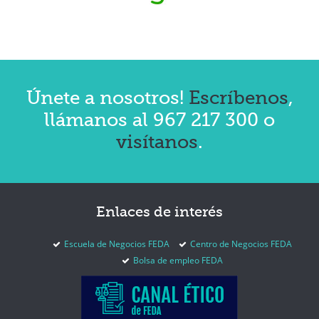
Únete a nosotros!
Escríbenos
,
llámanos al 967 217 300 o
visítanos
.
Enlaces
de interés
Escuela de Negocios FEDA
Centro de Negocios FEDA
Bolsa de empleo FEDA