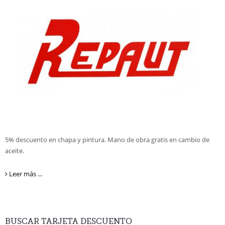
Comunicación
Gestión crédito de formación
Tarjeta FEDA descuentos
Convenios ventajas
Quiero ser socio
Valor añadido
Formación
5% descuento en chapa y pintura. Mano de obra gratis en cambio de
aceite.
Contacto
Leer más ...
BUSCAR
TARJETA DESCUENTO