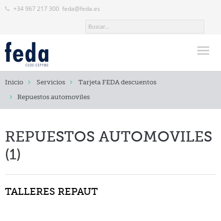
+34 967 217 300
feda@feda.es
Inicio
Inicio
Servicios
Tarjeta FEDA descuentos
FEDA
Repuestos automoviles
Actualidad
Servicios
REPUESTOS AUTOMOVILES
(1)
Asesoramiento y Gestión Sectorial
Asesoramiento técnico
TALLERES REPAUT
Asesoramiento fiscal y laboral
Defensa Jurídica