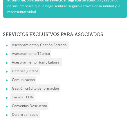
autónomo
, ofreciendo un
servicio integrado
de atención y respaldo
de sus intereses que le haga sentirse seguro a través de la unidad y la
representatividad
SERVICIOS
EXCLUSIVOS PARA ASOCIADOS
Asesoramiento y Gestión Sectorial
Asesoramiento Técnico
Asesoramiento Fical y Laboral
Defensa Jurídica
Comunicación
Gestión crédito de formación
Tarjeta FEDA
Convenios Descuento
Quiero ser socio