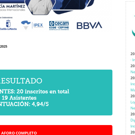
 2025
20
· 
20
Ne
20
RESULTADO
In
Ma
ES: 20 inscritos en total
20
19 Asistentes
Lo
TUACIÓN: 4,94/5
Ne
20
Di
In
20
AFORO COMPLETO