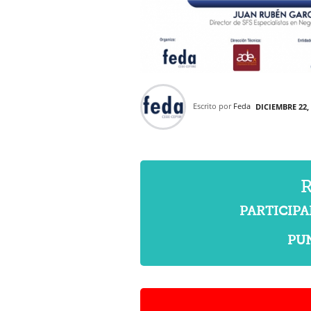
Escrito por
Feda
DICIEMBRE 22,
PARTICIPANT
PUN