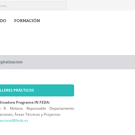
IDO
FORMACIÓN
igitalizacion
LLERES PRÁCTICOS
dinadora Programa IN FEDA:
in R. Molano. Reponsable Departamento
aciones, Áreas Técnicas y Proyectos.
nacional@feda.es