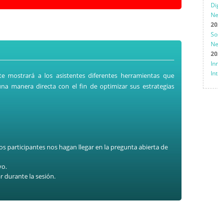
Di
Ne
20
So
Ne
20
I
In
e mostrará a los asistentes diferentes herramientas que
a manera directa con el fin de optimizar sus estrategias
s participantes nos hagan llegar en la pregunta abierta de
yo.
r durante la sesión.