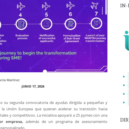
IN
rcía Martínez
JUNIO 17, 2026
o su segunda convocatoria de ayudas dirigida a pequeñas y
la Unión Europea que quieran acelerar su transición hacia
tales y competitivos. La iniciativa apoyará a 25 pymes con una
DI
or empresa,
además de un programa de asesoramiento
personalizado.