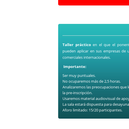
Taller práctico
en el que el ponent
pueden aplicar en sus empresas de un
comerciales internacionales.
Importante:
Ser muy puntuales.
No ocuparemos más de 2,5 horas.
Analizaremos las preocupaciones que lo
la pre-inscripción.
Usaremos material audiovisual de apo
La sala estará dispuesta para desayuna
Aforo limitado: 15/20 participantes.