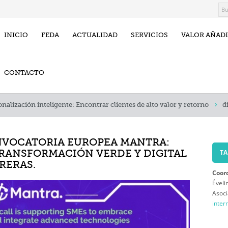
INICIO
FEDA
ACTUALIDAD
SERVICIOS
VALOR AÑAD
CONTACTO
nalización inteligente: Encontrar clientes de alto valor y retorno
d
NVOCATORIA EUROPEA MANTRA:
TA
TRANSFORMACIÓN VERDE Y DIGITAL
RERAS.
Coor
Ével
Asoci
inter