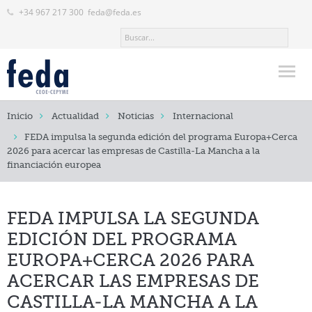
+34 967 217 300
feda@feda.es
Inicio
Inicio
Actualidad
Noticias
Internacional
FEDA
FEDA impulsa la segunda edición del programa Europa+Cerca
2026 para acercar las empresas de Castilla-La Mancha a la
Actualidad
financiación europea
Noticias
FEDA IMPULSA LA SEGUNDA
Normativa Empresarial
EDICIÓN DEL PROGRAMA
Eventos y Actividades
EUROPA+CERCA 2026 PARA
Revistas
ACERCAR LAS EMPRESAS DE
CASTILLA-LA MANCHA A LA
Servicios