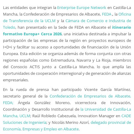
Las entidades que integran la
Enterprise Europe Network
en Castilla-La
Mancha, la Confederación de Empresarios de Albacete,
FEDA
,
la
Oficina
de Transferencia de la UCLM
y la
Cámara de Comercio e Industria de
Toledo
, han presentado en la Sede de FEDA en Albacete el
itinerario
formativo
Europa+ Cerca 2026
, una iniciativa destinada a impulsar la
participación de las empresas de la región en proyectos europeos de
I+D+i y facilitar su acceso a oportunidades de financiación de la Unión
Europea. Esta edición se organiza además de forma conjunta con otras
regiones españolas como Extremadura, Navarra y La Rioja, miembros
del Consocio ACTIS junto a Castilla-La Mancha, lo que amplía las
oportunidades de cooperación interregional y de generación de alianzas
empresariales.
En la rueda de prensa han participado Vicente García Martínez,
secretario general de la
Confederación de Empresarios de Albacete,
FEDA;
Ángela González Moreno, vicerrectora de Innovación,
Coordinación y Desarrollo Institucional de
la Universidad de Castilla-La
Mancha, UCLM
; Raúl Robledo Cabezuela, Innovation Manager en
CADE
Soluciones de Ingeniería
; y Nicolás Merino Azorí,
delegado provincial de
Economía, Empresas y Empleo en Albacete
.