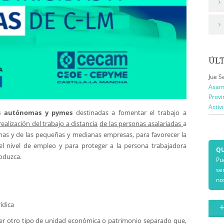
ÚL
Jue S
Asamb
Provi
Activ
s autónomas y pymes
destinadas a fomentar el trabajo a
ealización del trabajo a distancia
de las personas asalariadas
a
as y de las pequeñas y medianas empresas, para favorecer la
r el nivel de empleo y para proteger a la persona trabajadora
QU
roduzca.
Pu
se
no
ídica
+
er otro tipo de unidad económica o patrimonio separado que,