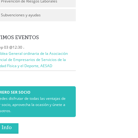
Prevención de Riesgos Laborales
Subvenciones y ayudas
TIMOS
EVENTOS
ep 03 @12:30
-
lea General ordinaria de la Asociación
ncial de Empresarios de Servicios de la
idad Física y el Deporte, AESAD
IERO SER SOCIO
edes disfrutar de todas las ventajas de
r socio, aprovecha la ocasión y únete a
sotros.
 Info