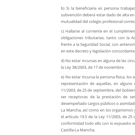
b) Si la beneficiaria es persona traba
subvención deberá estar dado de alta en 
mutualidad del colegio profesional corre
c) Hallarse al corriente en el cumplimie
obligaciones tributarias, tanto con la 
frente a la Seguridad Social, con anterio
en este decreto y legislación concordante
d) No estar incursas en alguna de las circ
la Ley 38/2003, de 17 de noviembre.
e) No estar incursa la persona física, los
representación de aquellas, en alguno
11/2003, de 25 de septiembre, del Gobier
ser receptoras de la prestación de se
desempeñado cargos públicos o asimilados
La Mancha, así como en los organismos y
el artículo 19.5 de la Ley 11/2003, de 2
conformidad todo ello con lo expuesto en
Castilla-La Mancha.