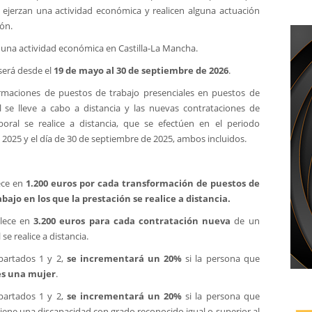
, ejerzan una actividad económica y realicen alguna actuación
ón.
n una actividad económica en Castilla-La Mancha.
será desde el
19 de mayo al 30 de septiembre
de 2026
.
rmaciones de puestos de trabajo presenciales en puestos de
l se lleve a cabo a distancia y las nuevas contrataciones de
oral se realice a distancia, que se efectúen en el periodo
2025 y el día de 30 de septiembre de 2025, ambos incluidos.
ece en
1.200 euros por cada transformación
de puestos de
bajo en los que la prestación se
realice a distancia.
blece en
3.200 euros para cada contratación nueva
de un
se realice a distancia.
apartados 1 y 2,
se incrementará un 20%
si la persona que
es una mujer
.
apartados 1 y 2,
se incrementará un 20%
si la persona que
tiene una
discapacidad con grado
reconocido igual o superior al