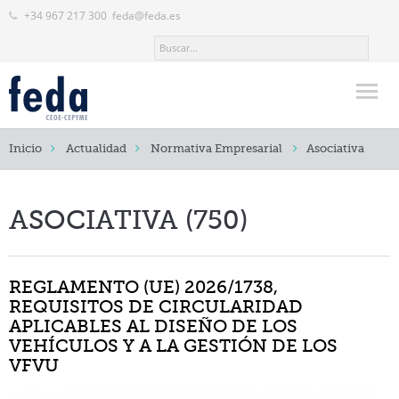
+34 967 217 300
feda@feda.es
Inicio
Inicio
Actualidad
Normativa Empresarial
Asociativa
FEDA
Actualidad
ASOCIATIVA (750)
Noticias
Normativa Empresarial
REGLAMENTO (UE) 2026/1738,
REQUISITOS DE CIRCULARIDAD
Eventos y Actividades
APLICABLES AL DISEÑO DE LOS
VEHÍCULOS Y A LA GESTIÓN DE LOS
Revistas
VFVU
Servicios