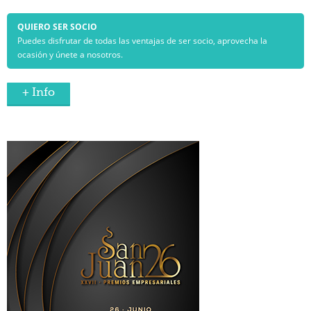
QUIERO SER SOCIO
Puedes disfrutar de todas las ventajas de ser socio, aprovecha la
ocasión y únete a nosotros.
+ Info