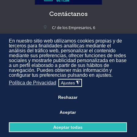
Contáctanos
C/ de los Empresarios, 6
02005 Albacete, España
En nuestro sitio web utilizamos cookies propias y de
+34 967 217 300
terceros para finalidades analíticas mediante el
análisis del tráfico web, personalizar el contenido
feda@feda.es
mediante sus preferencias, ofrecer funciones de redes
sociales y mostrarle publicidad personalizada en base
a un perfil elaborado a partir de sus hábitos de
navegación. Puedes obtener más información y
configurar tus preferencias pulsando en ajustes.
Todos los derechos reservados © 2020 Confederación de Empresarios
Política de Privacidad
Ajustes
◮
de Albacete FEDA.
Aviso Legal
·
Política de Privacidad
·
Política de
Cookies
·
Mapa web
Rechazar
Desarrollado por
Expertic
Aceptar
Aceptar todas



