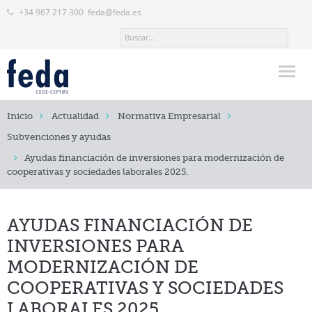
+34 967 217 300
feda@feda.es
Inicio
Inicio
Actualidad
Normativa Empresarial
FEDA
Subvenciones y ayudas
Ayudas financiación de inversiones para modernización de
Actualidad
cooperativas y sociedades laborales 2025.
Noticias
Normativa Empresarial
AYUDAS FINANCIACIÓN DE
INVERSIONES PARA
Eventos y Actividades
MODERNIZACIÓN DE
Revistas
COOPERATIVAS Y SOCIEDADES
Servicios
LABORALES 2025.