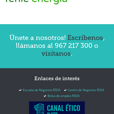
Únete a nosotros!
Escríbenos
,
llámanos al 967 217 300 o
visítanos
.
Enlaces
de interés
Escuela de Negocios FEDA
Centro de Negocios FEDA
Bolsa de empleo FEDA