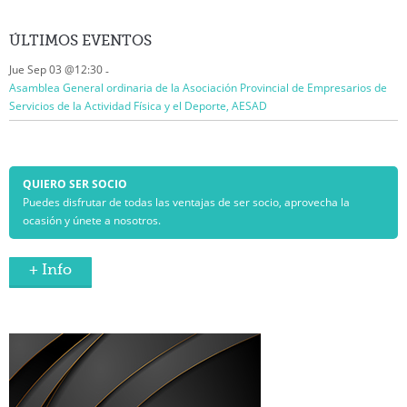
ÚLTIMOS
EVENTOS
Jue Sep 03 @12:30
-
Asamblea General ordinaria de la Asociación Provincial de Empresarios de
Servicios de la Actividad Física y el Deporte, AESAD
QUIERO SER SOCIO
Puedes disfrutar de todas las ventajas de ser socio, aprovecha la
ocasión y únete a nosotros.
+ Info